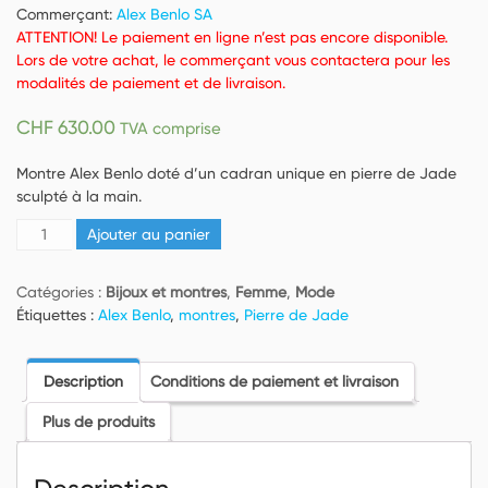
Commerçant:
Alex Benlo SA
ATTENTION! Le paiement en ligne n’est pas encore disponible.
Lors de votre achat, le commerçant vous contactera pour les
modalités de paiement et de livraison.
CHF
630.00
TVA comprise
Montre Alex Benlo doté d’un cadran unique en pierre de Jade
sculpté à la main.
quantité
Ajouter au panier
de
Montre
Catégories :
Bijoux et montres
,
Femme
,
Mode
–
Étiquettes :
Alex Benlo
,
montres
,
Pierre de Jade
Alex
Benlo
–
Description
Conditions de paiement et livraison
Green
Marble
Plus de produits
Jade
32mm