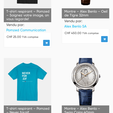
T-shirt respirant – Pomzed
Montre – Alex Benlo – Oeil
– Soignez votre image, on
de Tigre 32mm
vous regarde!
Vendu par:
Vendu par:
Alex Benlo SA
Pomzed Communication
CHF
450.00
TVA comprise
CHF
25.00
TVA comprise
T-shirt respirant – Pomzed
Montre – Alex Benlo –
– Never for.gif
Swiss Coins 40mm