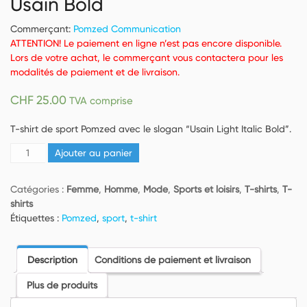
Usain Bold
Commerçant:
Pomzed Communication
ATTENTION! Le paiement en ligne n’est pas encore disponible.
Lors de votre achat, le commerçant vous contactera pour les
modalités de paiement et de livraison.
CHF
25.00
TVA comprise
T-shirt de sport Pomzed avec le slogan “Usain Light Italic Bold”.
quantité
Ajouter au panier
de
T-
Catégories :
Femme
,
Homme
,
Mode
,
Sports et loisirs
,
T-shirts
,
T-
shirt
shirts
respirant
Étiquettes :
Pomzed
,
sport
,
t-shirt
–
Pomzed
–
Description
Conditions de paiement et livraison
Usain
Bold
Plus de produits