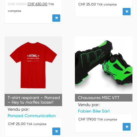
CHF
749.00
CHF
630.00
CHF
25.00
TVA
TVA comprise
comprise
T-shirt respirant – Pomzed
Chaussures MSC VTT
– Hey tu morfles looser!
Vendu par:
Vendu par:
Fabien Bike Sàrl
Pomzed Communication
CHF
179.00
TVA comprise
CHF
25.00
TVA comprise