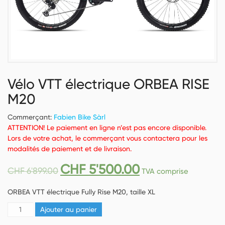
Vélo VTT électrique ORBEA RISE
M20
Commerçant:
Fabien Bike Sàrl
ATTENTION! Le paiement en ligne n’est pas encore disponible.
Lors de votre achat, le commerçant vous contactera pour les
modalités de paiement et de livraison.
CHF
5'500.00
CHF
6'899.00
TVA comprise
ORBEA VTT électrique Fully Rise M20, taille XL
quantité
Ajouter au panier
de