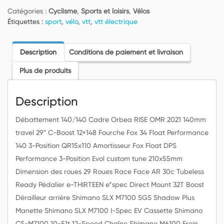
Vélo
Catégories :
Cyclisme
,
Sports et loisirs
,
Vélos
VTT
Étiquettes :
sport
,
vélo
,
vtt
,
vtt électrique
électrique
ORBEA
RISE
Description
Conditions de paiement et livraison
M20
Plus de produits
Description
Débattement 140/140 Cadre Orbea RISE OMR 2021 140mm
travel 29″ C-Boost 12×148 Fourche Fox 34 Float Performance
140 3-Position QR15x110 Amortisseur Fox Float DPS
Performance 3-Position Evol custom tune 210x55mm
Dimension des roues 29 Roues Race Face AR 30c Tubeless
Ready Pédalier e-THIRTEEN e*spec Direct Mount 32T Boost
Dérailleur arrière Shimano SLX M7100 SGS Shadow Plus
Manette Shimano SLX M7100 I-Spec EV Cassette Shimano
CS-M7100 10-51t 12-Speed Chaîne Shimano M6100 Frein