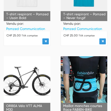
T-shirt respirant – Pomzed
T-shirt respirant – Pomzed
– Usain Bold
– Never for.gif
Vendu par:
Vendu par:
Pomzed Communication
Pomzed Communication
CHF
25.00
CHF
25.00
TVA comprise
TVA comprise
ORBEA Vélo VTT ALMA
Maillot manches courtes
M30
Race FABIEN-BIKE