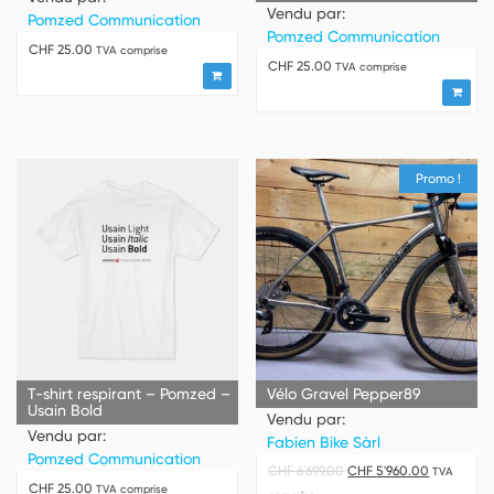
Vendu par:
Pomzed Communication
Pomzed Communication
CHF
25.00
TVA comprise
CHF
25.00
TVA comprise
Promo !
T-shirt respirant – Pomzed –
Vélo Gravel Pepper89
Usain Bold
Vendu par:
Vendu par:
Fabien Bike Sàrl
Pomzed Communication
CHF
6'699.00
CHF
5'960.00
TVA
CHF
25.00
TVA comprise