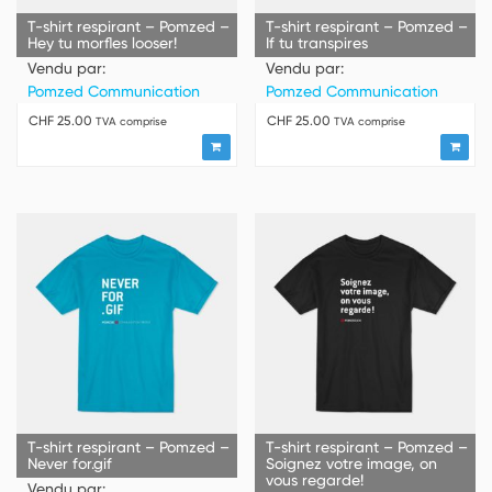
T-shirt respirant – Pomzed –
T-shirt respirant – Pomzed –
Hey tu morfles looser!
If tu transpires
Vendu par:
Vendu par:
Pomzed Communication
Pomzed Communication
CHF
25.00
CHF
25.00
TVA comprise
TVA comprise
T-shirt respirant – Pomzed –
T-shirt respirant – Pomzed –
Never for.gif
Soignez votre image, on
vous regarde!
Vendu par: