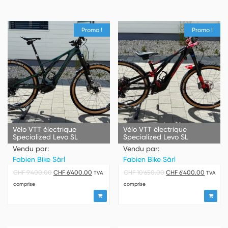
Promo !
Promo !
Vélo VTT électrique
Vélo VTT électrique
Specialized Levo SL
Specialized Levo SL
Vendu par:
Vendu par:
Fabien Bike Sàrl
Fabien Bike Sàrl
CHF
9'400.00
CHF
6'400.00
CHF
10'650.00
CHF
6'400.00
TVA
TVA
comprise
comprise