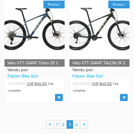
Promo !
Promo !
Vélo VTT GIANT Talon 29 2
Vélo VTT GIANT TALON 29 2
Vendu par:
Vendu par:
Fabien Bike Sàrl
Fabien Bike Sàrl
CHF
999.00
CHF
840.00
CHF
999.00
CHF
840.00
TVA
TVA
comprise
comprise
←
1
2
3
4
→