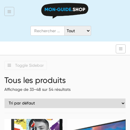
Annuaire
Toggle
navigation
Panier
(
CHF
0.00
)
Se connecter
Skip to content
Menu
Toggl
Inscription
navig
Toggle Sidebar
Tous les produits
Affichage de 33–48 sur 54 résultats