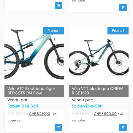
comprise
Promo !
Promo !
Vélo VTT Electrique léger
Vélo VTT électrique ORBEA
BERGSTROM Flow
RISE M20
Vendu par:
Vendu par:
Fabien Bike Sàrl
Fabien Bike Sàrl
CHF
6'399.00
CHF
5'439.00
CHF
6'899.00
CHF
5'500.00
TVA
TVA
comprise
comprise