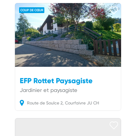
COUP DE CŒUR
EFP Rottet Paysagiste
Jardinier et paysagiste
Route de Soulce
2
Courfaivre
JU
CH