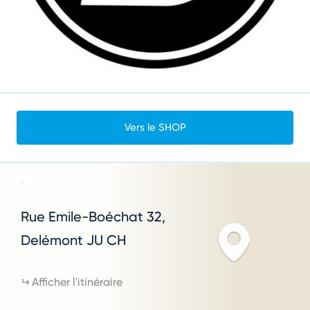
Vers le SHOP
+
−
Rue Emile-Boéchat
32
Delémont
JU
CH
Afficher l'itinéraire