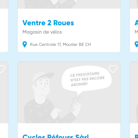
Ventre 2 Roues
A
Magasin de vélos
M
Rue Centrale
17
Moutier
BE
CH
Cycles Réfouss Sàrl