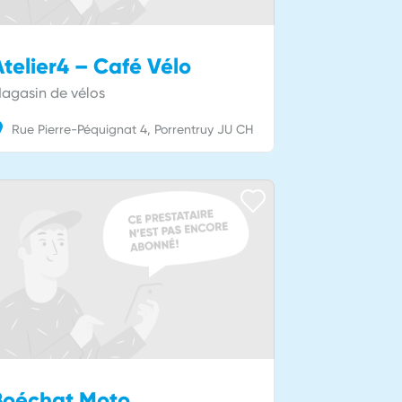
telier4 – Café Vélo
agasin de vélos
Rue Pierre-Péquignat
4
Porrentruy
JU
CH
Boéchat Moto