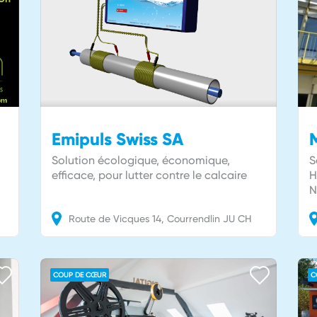
Emipuls Swiss SA
Solution écologique, économique,
S
efficace, pour lutter contre le calcaire
H
N
Route de Vicques
14
Courrendlin
JU
CH
COUP DE CŒUR
C