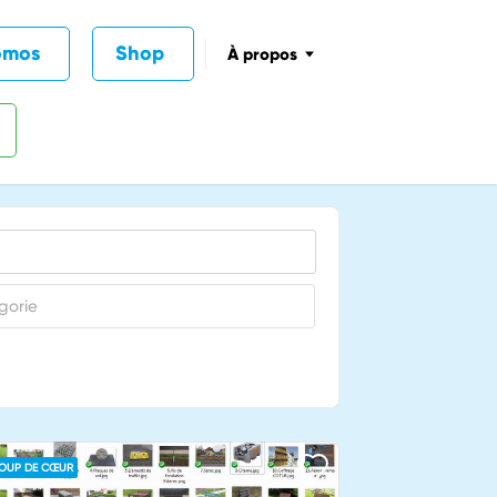
omos
Shop
À propos
OUP DE CŒUR