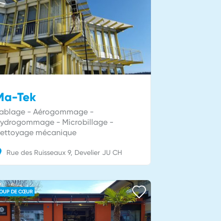
Ma-Tek
ablage - Aérogommage -
ydrogommage - Microbillage -
ettoyage mécanique
Rue des Ruisseaux
9
Develier
JU
CH
OUP DE CŒUR