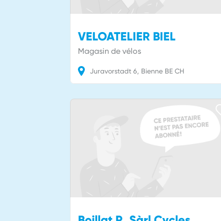
VELOATELIER BIEL
Magasin de vélos
Juravorstadt
6
Bienne
BE
CH
Boillat R. Sàrl Cycles