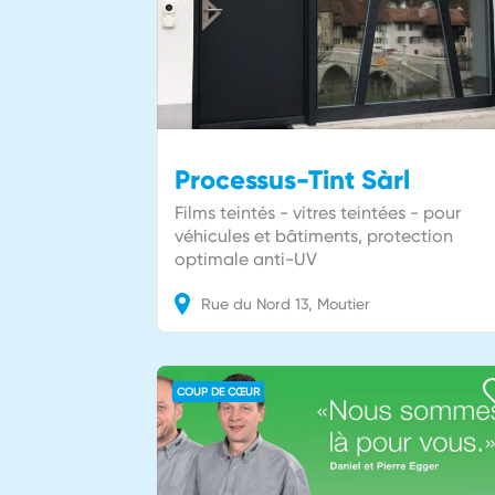
Processus-Tint Sàrl
Films teintés - vitres teintées - pour
véhicules et bâtiments, protection
optimale anti-UV
Rue du Nord
13
Moutier
COUP DE CŒUR