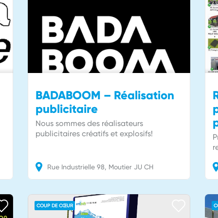
BADABOOM – Réalisation
publicitaire
p
p
Nous sommes des réalisateurs
publicitaires créatifs et explosifs!
P
r
Rue Industrielle
98
Moutier
JU
CH
COUP DE CŒUR
C