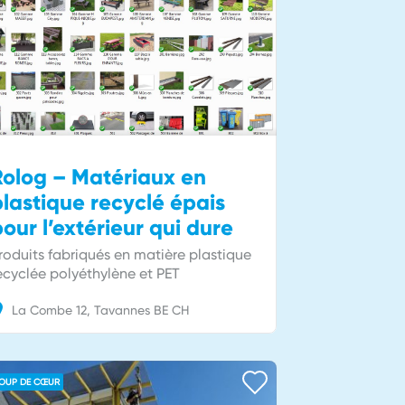
Rolog – Matériaux en
lastique recyclé épais
our l’extérieur qui dure
roduits fabriqués en matière plastique
ecyclée polyéthylène et PET
La Combe
12
Tavannes
BE
CH
OUP DE CŒUR