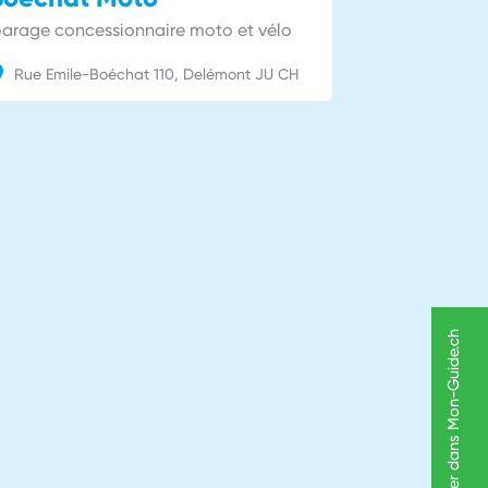
arage concessionnaire moto et vélo
Rue Emile-Boéchat
110
Delémont
JU
CH
Figurer dans Mon-Guide.ch