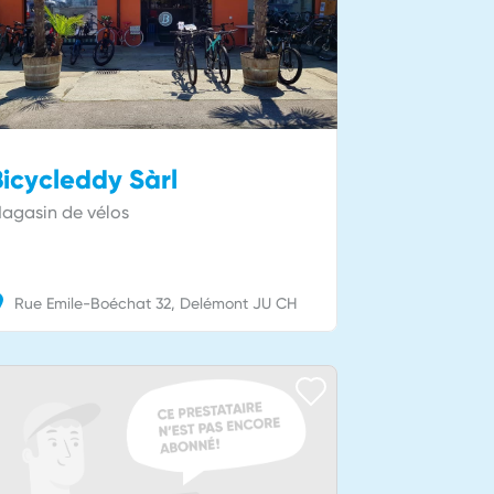
Bicycleddy Sàrl
agasin de vélos
Rue Emile-Boéchat
32
Delémont
JU
CH