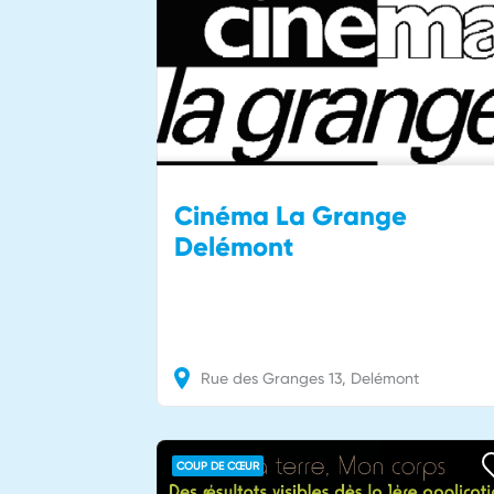
Cinéma La Grange
Delémont
Rue des Granges
13
Delémont
COUP DE CŒUR