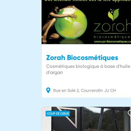
Zorah Biocosmétiques
Cosmétiques biologique à base d'huile
d'argan
Rue en Solé
2
Courrendlin
JU
CH
COUP DE CŒUR