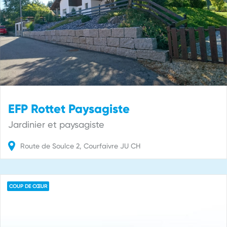
EFP Rottet Paysagiste
Jardinier et paysagiste
Route de Soulce
2
Courfaivre
JU
CH
COUP DE CŒUR