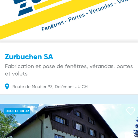
Zurbuchen SA
Fabrication et pose de fenêtres, vérandas, portes
et volets
Route de Moutier
93
Delémont
JU
CH
COUP DE CŒUR