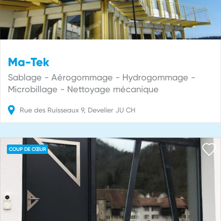
Ma-Tek
Sablage - Aérogommage - Hydrogommage -
Microbillage - Nettoyage mécanique
Rue des Ruisseaux
9
Develier
JU
CH
COUP DE CŒUR