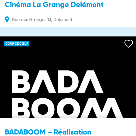
Cinéma La Grange Delémont
Rue des Granges
13
Delémont
COUP DE CŒUR
BADABOOM – Réalisation