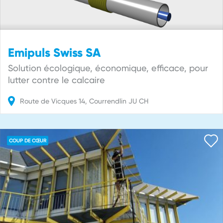
Emipuls Swiss SA
Solution écologique, économique, efficace, pour
lutter contre le calcaire
Route de Vicques
14
Courrendlin
JU
CH
COUP DE CŒUR