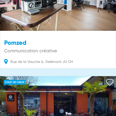
Pomzed
Communication créative
Rue de la Vauche
6
Delémont
JU
CH
COUP DE CŒUR