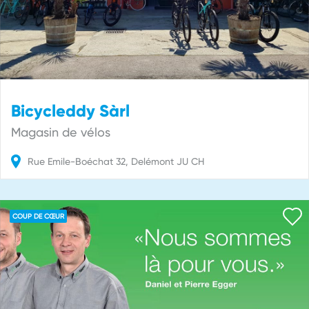
Bicycleddy Sàrl
Magasin de vélos
Rue Emile-Boéchat
32
Delémont
JU
CH
COUP DE CŒUR