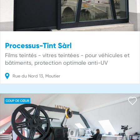
Processus-Tint Sàrl
Films teintés - vitres teintées - pour véhicules et
bâtiments, protection optimale anti-UV
Rue du Nord
13
Moutier
COUP DE CŒUR