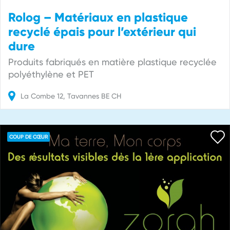
Rolog – Matériaux en plastique
recyclé épais pour l’extérieur qui
dure
Produits fabriqués en matière plastique recyclée
polyéthylène et PET
La Combe
12
Tavannes
BE
CH
COUP DE CŒUR