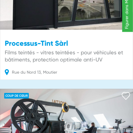
Figurer dans Mon-Guide.ch
Processus-Tint Sàrl
Films teintés - vitres teintées - pour véhicules et
bâtiments, protection optimale anti-UV
Rue du Nord
13
Moutier
COUP DE CŒUR