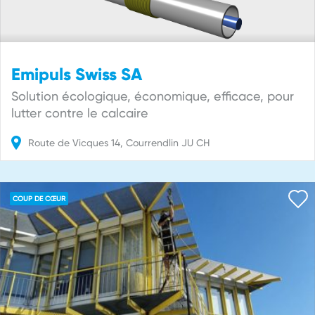
Emipuls Swiss SA
Solution écologique, économique, efficace, pour
lutter contre le calcaire
Route de Vicques
14
Courrendlin
JU
CH
COUP DE CŒUR