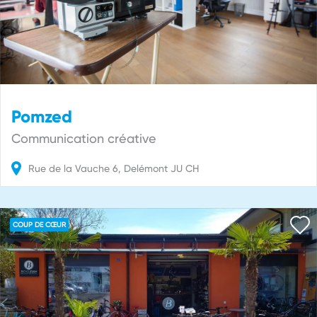
Pomzed
Communication créative
Rue de la Vauche
6
Delémont
JU
CH
COUP DE CŒUR