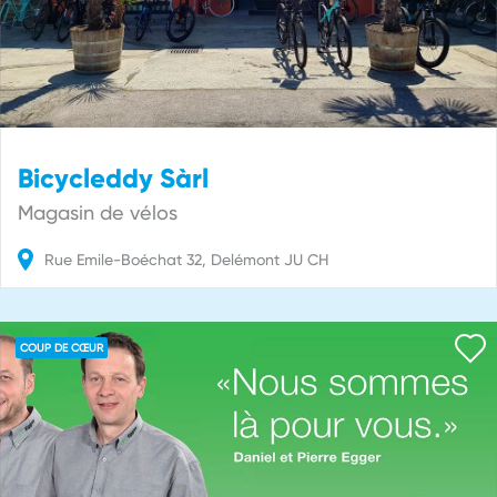
Bicycleddy Sàrl
Magasin de vélos
Rue Emile-Boéchat
32
Delémont
JU
CH
COUP DE CŒUR