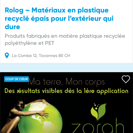
Rolog – Matériaux en plastique
recyclé épais pour l’extérieur qui
dure
Produits fabriqués en matière plastique recyclée
polyéthylène et PET
La Combe
12
Tavannes
BE
CH
COUP DE CŒUR