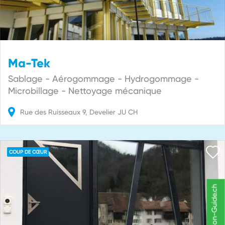
Ma-Tek
Sablage - Aérogommage - Hydrogommage -
Microbillage - Nettoyage mécanique
Rue des Ruisseaux
9
Develier
JU
CH
COUP DE CŒUR