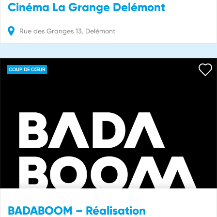
Cinéma La Grange Delémont
Rue des Granges
13
Delémont
COUP DE CŒUR
BADABOOM – Réalisation