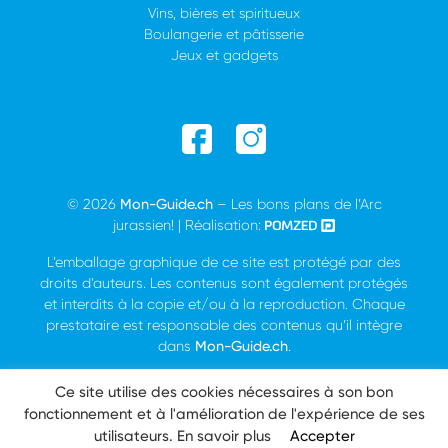
Vins, bières et spiritueux
Boulangerie et pâtisserie
Jeux et gadgets
© 2026
Mon-Guide.ch
– Les bons plans de l’Arc
jurassien! | Réalisation:
L’emballage graphique de ce site est protégé par des
droits d’auteurs. Les contenus sont également protégés
et interdits à la copie et/ou à la reproduction. Chaque
prestataire est responsable des contenus qu’il intègre
dans
Mon-Guide.ch
.
Conditions générales et droits d'auteur
Ce site utilise des cookies nécessaires à son bon
fonctionnement et à l'amélioration de l'expérience de ses
utilisateurs.
En savoir plus
Accepter